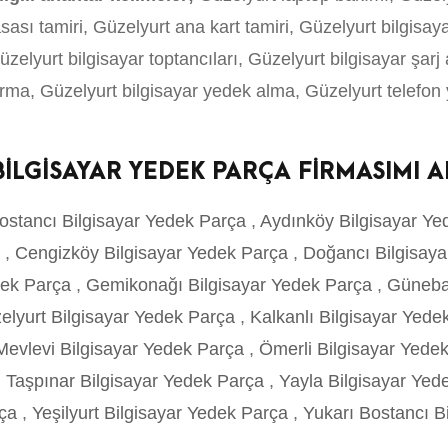
asası tamiri, Güzelyurt ana kart tamiri, Güzelyurt bilgisa
Güzelyurt bilgisayar toptancıları, Güzelyurt bilgisayar şarj
arma, Güzelyurt bilgisayar yedek alma, Güzelyurt telefon
 BİLGİSAYAR YEDEK PARÇA FİRMASIMI 
ostancı Bilgisayar Yedek Parça
,
Aydınköy Bilgisayar Y
a
,
Cengizköy Bilgisayar Yedek Parça
,
Doğancı Bilgisay
dek Parça
,
Gemikonağı Bilgisayar Yedek Parça
,
Güneba
elyurt Bilgisayar Yedek Parça
,
Kalkanlı Bilgisayar Yed
Mevlevi Bilgisayar Yedek Parça
,
Ömerli Bilgisayar Yede
,
Taşpınar Bilgisayar Yedek Parça
,
Yayla Bilgisayar Ye
rça
,
Yeşilyurt Bilgisayar Yedek Parça
,
Yukarı Bostancı B