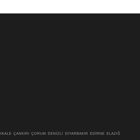
KKALE
ÇANKIRI
ÇORUM
DENİZLİ
DİYARBAKIR
EDİRNE
ELAZIĞ