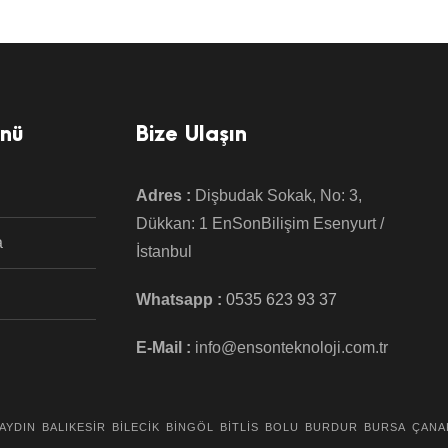
enü
Bize Ulaşın
Adres :
Dişbudak Sokak, No: 3,
Dükkan: 1 EnSonBilişim Esenyurt /
a
İstanbul
Whatsapp :
0535 623 93 37
E-Mail :
info@ensonteknoloji.com.tr
AYDIN
BALIKESİR
BİLECİK
BİNGÖL
BİTLİS
BOLU
BURDUR
BURSA
ÇANA