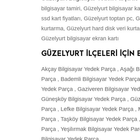
bilgisayar tamiri, Güzelyurt bilgisayar k
ssd kart fiyatları, Güzelyurt toptan pc, 
kurtarma, Güzelyurt hard disk veri kurt
Güzelyurt bilgisayar ekran kartı
GÜZELYURT İLÇELERİ İÇİN
Akçay Bilgisayar Yedek Parça
,
Aşağı B
Parça
,
Bademli Bilgisayar Yedek Parç
Yedek Parça
,
Gaziveren Bilgisayar Ye
Güneşköy Bilgisayar Yedek Parça
,
Güz
Parça
,
Lefke Bilgisayar Yedek Parça
,
Parça
,
Taşköy Bilgisayar Yedek Parça
Parça
,
Yeşilırmak Bilgisayar Yedek Pa
Bilgisayar Yedek Parça
,