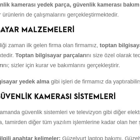
nlik kamerası yedek parça, güvenlik kamerası bakım
r ürünlerin de çalışmalarını gerçekleştirmektedir.
SAYAR MALZEMELERİ
ği zaman ilk gelen firma olan firmamız,
toptan bilgisa
ktedir.
Toptan bilgisayar parçaları
nı size özel olarak t
rı
nı; sizler için kurar ve bakımlarını gerçekleştirir.
lgisayar yedek alma
gibi işleri de firmamız da yaptırabilir
ÜVENLİK KAMERASI SİSTEMLERİ
amanda güvenlik sistemleri ve televizyon gibi diğer elekt
tamirden diğer tüm yazılım işlemlerine kadar olan her şey
lgili anahtar kelimeler;
Güzelyurt laptop bakımı, Güzely