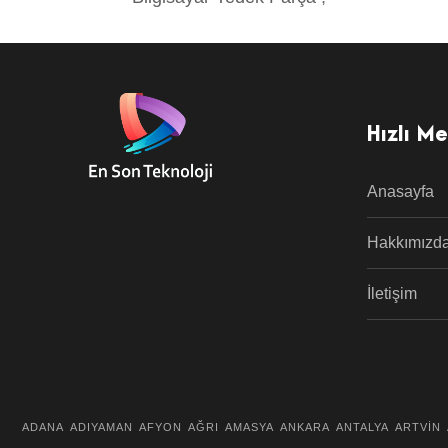
Hızlı M
Anasayfa
Hakkımızd
İletişim
ADANA
ADIYAMAN
AFYON
AĞRI
AMASYA
ANKARA
ANTALYA
ARTVİN