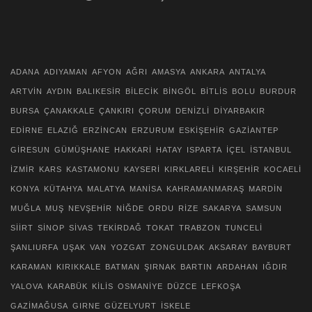
ADANA
ADIYAMAN
AFYON
AĞRI
AMASYA
ANKARA
ANTALYA
ARTVİN
AYDIN
BALIKESİR
BİLECİK
BİNGÖL
BİTLİS
BOLU
BURDUR
BURSA
ÇANAKKALE
ÇANKIRI
ÇORUM
DENİZLİ
DİYARBAKIR
EDİRNE
ELAZIĞ
ERZİNCAN
ERZURUM
ESKİŞEHİR
GAZİANTEP
GİRESUN
GÜMÜŞHANE
HAKKARİ
HATAY
ISPARTA
İÇEL
İSTANBUL
İZMİR
KARS
KASTAMONU
KAYSERİ
KIRKLARELİ
KIRŞEHİR
KOCAELİ
KONYA
KÜTAHYA
MALATYA
MANİSA
KAHRAMANMARAŞ
MARDİN
MUĞLA
MUŞ
NEVŞEHİR
NİĞDE
ORDU
RİZE
SAKARYA
SAMSUN
SİİRT
SİNOP
SİVAS
TEKİRDAĞ
TOKAT
TRABZON
TUNCELİ
ŞANLIURFA
UŞAK
VAN
YOZGAT
ZONGULDAK
AKSARAY
BAYBURT
KARAMAN
KIRIKKALE
BATMAN
ŞIRNAK
BARTIN
ARDAHAN
IĞDIR
YALOVA
KARABÜK
KİLİS
OSMANİYE
DÜZCE
LEFKOŞA
GAZİMAĞUSA
GIRNE
GÜZELYURT
İSKELE