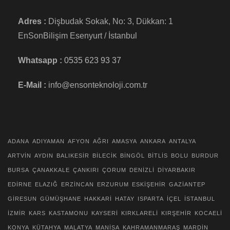
Adres :
Dişbudak Sokak, No: 3, Dükkan: 1
EnSonBilişim Esenyurt / İstanbul
Whatsapp :
0535 623 93 37
E-Mail :
info@ensonteknoloji.com.tr
ADANA
ADIYAMAN
AFYON
AĞRI
AMASYA
ANKARA
ANTALYA
ARTVİN
AYDIN
BALIKESİR
BİLECİK
BİNGÖL
BİTLİS
BOLU
BURDUR
BURSA
ÇANAKKALE
ÇANKIRI
ÇORUM
DENİZLİ
DİYARBAKIR
EDİRNE
ELAZIĞ
ERZİNCAN
ERZURUM
ESKİŞEHİR
GAZİANTEP
GİRESUN
GÜMÜŞHANE
HAKKARİ
HATAY
ISPARTA
İÇEL
İSTANBUL
İZMİR
KARS
KASTAMONU
KAYSERİ
KIRKLARELİ
KIRŞEHİR
KOCAELİ
KONYA
KÜTAHYA
MALATYA
MANİSA
KAHRAMANMARAŞ
MARDİN