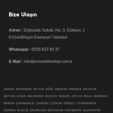
Bize Ulaşın
Adres :
Dişbudak Sokak, No: 3, Dükkan: 1
EnSonBilişim Esenyurt / İstanbul
Whatsapp :
0535 623 93 37
E-Mail :
info@ensonteknoloji.com.tr
ADANA
ADIYAMAN
AFYON
AĞRI
AMASYA
ANKARA
ANTALYA
ARTVİN
AYDIN
BALIKESİR
BİLECİK
BİNGÖL
BİTLİS
BOLU
BURDUR
BURSA
ÇANAKKALE
ÇANKIRI
ÇORUM
DENİZLİ
DİYARBAKIR
EDİRNE
ELAZIĞ
ERZİNCAN
ERZURUM
ESKİŞEHİR
GAZİANTEP