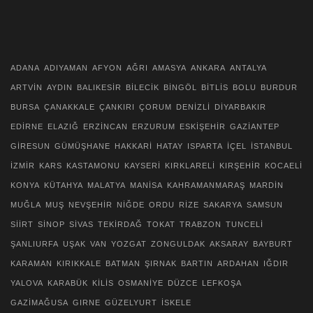
ADANA
ADIYAMAN
AFYON
AĞRI
AMASYA
ANKARA
ANTALYA
ARTVİN
AYDIN
BALIKESİR
BİLECİK
BİNGÖL
BİTLİS
BOLU
BURDUR
BURSA
ÇANAKKALE
ÇANKIRI
ÇORUM
DENİZLİ
DİYARBAKIR
EDİRNE
ELAZIĞ
ERZİNCAN
ERZURUM
ESKİŞEHİR
GAZİANTEP
GİRESUN
GÜMÜŞHANE
HAKKARİ
HATAY
ISPARTA
İÇEL
İSTANBUL
İZMİR
KARS
KASTAMONU
KAYSERİ
KIRKLARELİ
KIRŞEHİR
KOCAELİ
KONYA
KÜTAHYA
MALATYA
MANİSA
KAHRAMANMARAŞ
MARDİN
MUĞLA
MUŞ
NEVŞEHİR
NİĞDE
ORDU
RİZE
SAKARYA
SAMSUN
SİİRT
SİNOP
SİVAS
TEKİRDAĞ
TOKAT
TRABZON
TUNCELİ
ŞANLIURFA
UŞAK
VAN
YOZGAT
ZONGULDAK
AKSARAY
BAYBURT
KARAMAN
KIRIKKALE
BATMAN
ŞIRNAK
BARTIN
ARDAHAN
IĞDIR
YALOVA
KARABÜK
KİLİS
OSMANİYE
DÜZCE
LEFKOŞA
GAZİMAĞUSA
GIRNE
GÜZELYURT
İSKELE