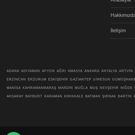
Hakkımızd
İletişim
ADANA
ADIYAMAN
AFYON
AĞRI
AMASYA
ANKARA
ANTALYA
ARTVİN
ERZİNCAN
ERZURUM
ESKİŞEHİR
GAZİANTEP
GİRESUN
GÜMÜŞHAN
MANİSA
KAHRAMANMARAŞ
MARDİN
MUĞLA
MUŞ
NEVŞEHİR
NİĞDE
AKSARAY
BAYBURT
KARAMAN
KIRIKKALE
BATMAN
ŞIRNAK
BARTIN