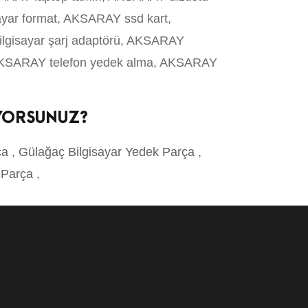
ayar format, AKSARAY ssd kart,
ilgisayar şarj adaptörü, AKSARAY
, AKSARAY telefon yedek alma, AKSARAY
IYORSUNUZ?
rça
,
Gülağaç Bilgisayar Yedek Parça
,
k Parça
,