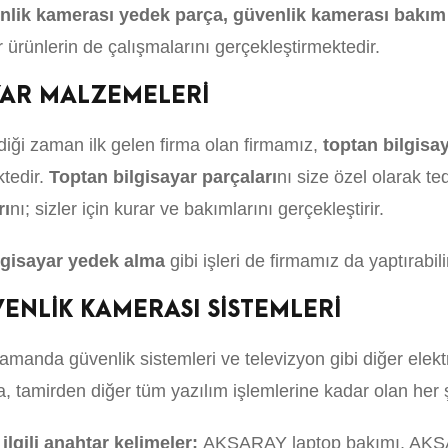
nlik kamerası yedek parça, güvenlik kamerası bakım
r ürünlerin de çalışmalarını gerçekleştirmektedir.
YAR MALZEMELERİ
iği zaman ilk gelen firma olan firmamız,
toptan bilgisa
ktedir.
Toptan bilgisayar parçaları
nı size özel olarak t
rı
nı; sizler için kurar ve bakımlarını gerçekleştirir.
gisayar yedek alma
gibi işleri de firmamız da yaptırabili
ENLİK KAMERASI SİSTEMLERİ
amanda güvenlik sistemleri ve televizyon gibi diğer elekt
tamirden diğer tüm yazılım işlemlerine kadar olan her şey
lgili anahtar kelimeler;
AKSARAY laptop bakımı, AKSA