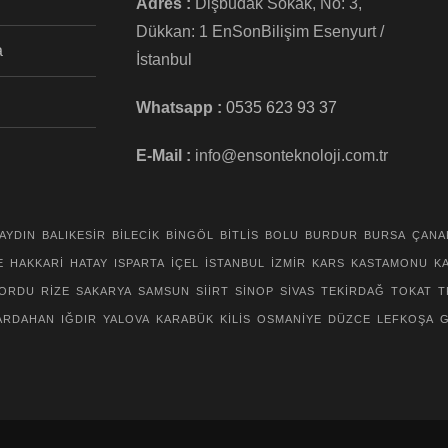
Adres :
Dişbudak Sokak, No: 3,
Dükkan: 1 EnSonBilişim Esenyurt /
a
İstanbul
Whatsapp :
0535 623 93 37
E-Mail :
info@ensonteknoloji.com.tr
AYDIN
BALIKESİR
BİLECİK
BİNGÖL
BİTLİS
BOLU
BURDUR
BURSA
ÇANA
E
HAKKARİ
HATAY
ISPARTA
İÇEL
İSTANBUL
İZMİR
KARS
KASTAMONU
K
ORDU
RİZE
SAKARYA
SAMSUN
SİİRT
SİNOP
SİVAS
TEKİRDAĞ
TOKAT
T
ARDAHAN
IĞDIR
YALOVA
KARABÜK
KİLİS
OSMANİYE
DÜZCE
LEFKOŞA