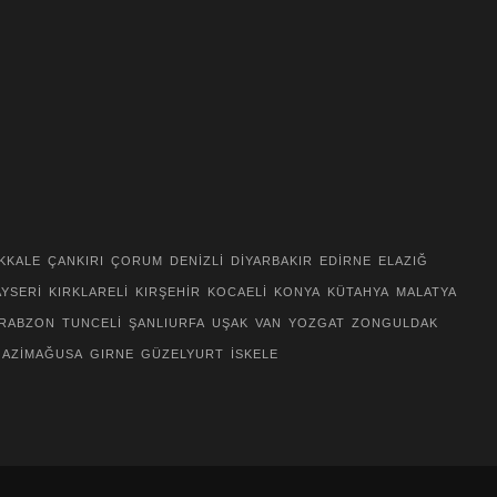
KKALE
ÇANKIRI
ÇORUM
DENİZLİ
DİYARBAKIR
EDİRNE
ELAZIĞ
AYSERİ
KIRKLARELİ
KIRŞEHİR
KOCAELİ
KONYA
KÜTAHYA
MALATYA
RABZON
TUNCELİ
ŞANLIURFA
UŞAK
VAN
YOZGAT
ZONGULDAK
GAZİMAĞUSA
GIRNE
GÜZELYURT
İSKELE