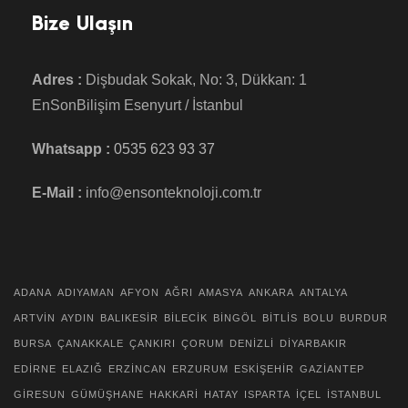
Bize Ulaşın
Adres :
Dişbudak Sokak, No: 3, Dükkan: 1
EnSonBilişim Esenyurt / İstanbul
Whatsapp :
0535 623 93 37
E-Mail :
info@ensonteknoloji.com.tr
ADANA
ADIYAMAN
AFYON
AĞRI
AMASYA
ANKARA
ANTALYA
ARTVİN
AYDIN
BALIKESİR
BİLECİK
BİNGÖL
BİTLİS
BOLU
BURDUR
BURSA
ÇANAKKALE
ÇANKIRI
ÇORUM
DENİZLİ
DİYARBAKIR
EDİRNE
ELAZIĞ
ERZİNCAN
ERZURUM
ESKİŞEHİR
GAZİANTEP
GİRESUN
GÜMÜŞHANE
HAKKARİ
HATAY
ISPARTA
İÇEL
İSTANBUL